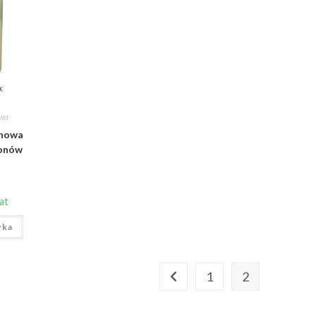
owa
enowa
ronów
at
yka
1
2