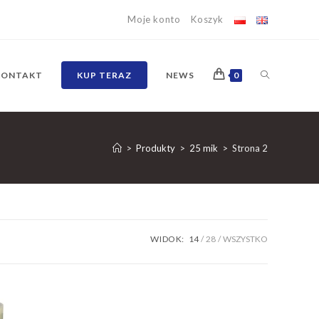
Moje konto
Koszyk
TOGGLE
KONTAKT
KUP TERAZ
NEWS
0
WEBSITE
>
Produkty
>
25 mik
>
Strona 2
SEARCH
WIDOK:
14
28
WSZYSTKO