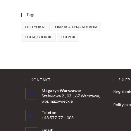
Tagi
CERTYFIKAT
FIRMAGODNAZAUFANIA
FOLIA_FOLROK
FOLROK
KONTAKT
SKLEP
Magazyn Warszawa:
Regulami
Szałwiowa 2 , 03-167 Warszawa,
woj. mazowieckie
Polityka 
Telefon:
+48 577-771-008
Opens
Email: