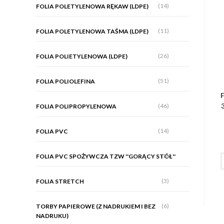
(14)
FOLIA POLETYLENOWA RĘKAW (LDPE)
(11)
FOLIA POLETYLENOWA TAŚMA (LDPE)
(26)
FOLIA POLIETYLENOWA (LDPE)
(51)
FOLIA POLIOLEFINA
F
(46)
FOLIA POLIPROPYLENOWA
(14)
FOLIA PVC
(5)
FOLIA PVC SPOŻYWCZA TZW ''GORĄCY STÓŁ''
(3)
FOLIA STRETCH
(6)
TORBY PAPIEROWE (Z NADRUKIEM I BEZ
NADRUKU)