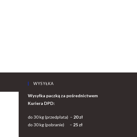
WYSYŁKA
Wysyłka paczką za pośrednictwem
Kuriera DPD:
do 30 kg (przedpłata) –
20 zł
do 30 kg (pobranie) –
25 zł