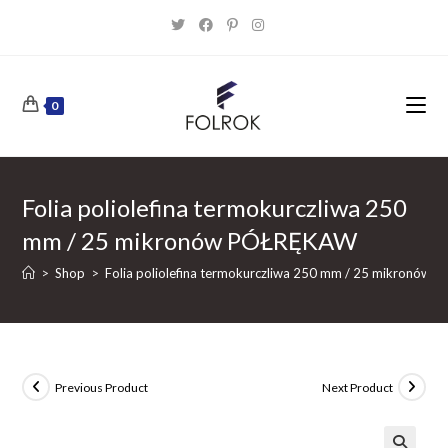
Skip
to
content
0
Folia poliolefina termokurczliwa 250
mm / 25 mikronów PÓŁRĘKAW
>
Shop
>
Folia poliolefina termokurczliwa 250 mm / 25 mikronów
Previous Product
Next Product