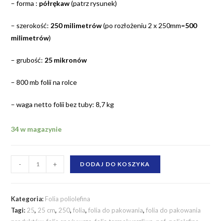
– forma :
półrękaw
(patrz rysunek)
– szerokość:
250 milimetrów
(po rozłożeniu 2 x 250mm=
500
milimetrów
)
– grubość:
25 mikronów
– 800 mb folii na rolce
– waga netto folii bez tuby: 8,7 kg
34 w magazynie
ilość
-
+
DODAJ DO KOSZYKA
Folia
poliolefina
termokurczliwa
Kategoria:
Folia poliolefina
250
Tagi:
25
,
25 cm
,
250
,
folia
,
folia do pakowania
,
folia do pakowania