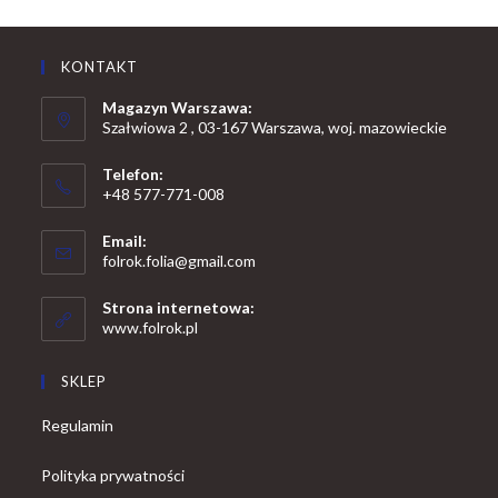
KONTAKT
Magazyn Warszawa:
Szałwiowa 2 , 03-167 Warszawa, woj. mazowieckie
Telefon:
+48 577-771-008
Opens
Email:
in
Opens
folrok.folia@gmail.com
your
in
your
application
Strona internetowa:
application
www.folrok.pl
SKLEP
Regulamin
Polityka prywatności