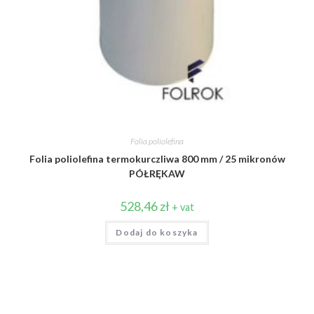
Folia poliolefina
Folia poliolefina termokurczliwa 800 mm / 25 mikronów
PÓŁRĘKAW
528,46
zł
+ vat
Dodaj do koszyka