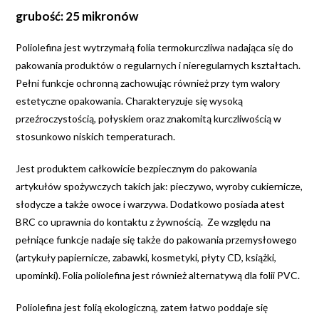
grubość: 25 mikronów
Poliolefina jest wytrzymałą folia termokurczliwa nadająca się do
pakowania produktów o regularnych i nieregularnych kształtach.
Pełni funkcje ochronną zachowując również przy tym walory
estetyczne opakowania. Charakteryzuje się wysoką
przeźroczystością, połyskiem oraz znakomitą kurczliwością w
stosunkowo niskich temperaturach.
Jest produktem całkowicie bezpiecznym do pakowania
artykułów spożywczych takich jak: pieczywo, wyroby cukiernicze,
słodycze a także owoce i warzywa. Dodatkowo posiada atest
BRC co uprawnia do kontaktu z żywnością. Ze względu na
pełniące funkcje nadaje się także do pakowania przemysłowego
(artykuły papiernicze, zabawki, kosmetyki, płyty CD, książki,
upominki). Folia poliolefina jest również alternatywą dla folii PVC.
Poliolefina jest folią ekologiczną, zatem łatwo poddaje się