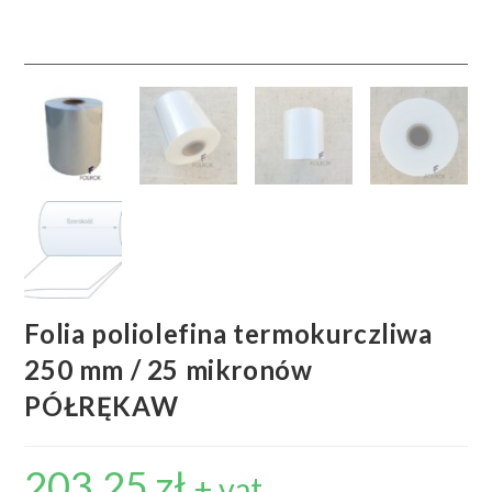
Folia poliolefina termokurczliwa
250 mm / 25 mikronów
PÓŁRĘKAW
203,25
zł
+ vat