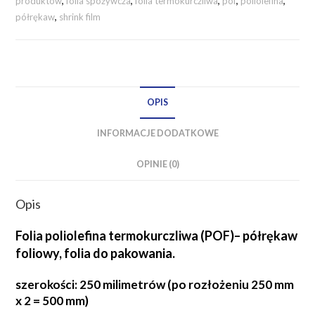
produktów
,
folia spożywcza
,
folia termokurczliwa
,
pof
,
poliolefina
,
mm
półrękaw
,
shrink film
/
25
mikronów
PÓŁRĘKAW
OPIS
INFORMACJE DODATKOWE
OPINIE (0)
Opis
Folia poliolefina termokurczliwa (POF)– półrękaw
foliowy, folia do pakowania.
szerokości: 250 milimetrów (po rozłożeniu 250 mm
x 2 = 500 mm)