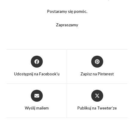
Postaramy się pomóc.
Zapraszamy
Opens
Opens
in
in
a
a
Udostępnij na Facebook'u
Zapisz na Pinterest
new
new
window
window
Opens
Opens
in
in
a
a
Wyślij mailem
Publikuj na Tweeter'ze
new
new
window
window