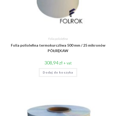
Folia poliolefina
Folia poliolefina termokurczliwa 500 mm / 25 mikronów
PÓŁRĘKAW
308,94
zł
+ vat
Dodaj do koszyka