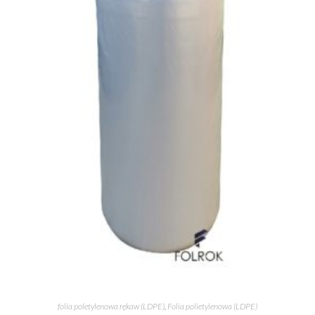
folia poletylenowa rękaw (LDPE)
,
Folia polietylenowa (LDPE)