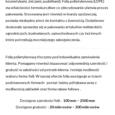
kosmetykami, zniczami, pudełkami). Folia polietylenowa (LDPE)
ma właściwości termokurczliwe co zdecydowanie ułatwia proces
pakowania. Stosowana jest również w branży spożywczej,
posiada niezbędny atest do kontaktu z żywnością. Dodatkowo
doskonale sprawdza się w pakowaniu artykułów meblarskich,
ogrodniczych, budowlanych, samochodowych czy też innych
które potrzebują mocniejszego zabezpieczenia.
Folię polietylenową tłoczymy pod indywidualne zamówienie
klienta. Pomagamy również dopasować odpowiednią szerokość i
grubość w zależności od potrzeb klienta. Istnieje możliwość
wyboru formy folii. W naszej ofercie folia występuje w trzech
podstawowych formach: postać taśmy, półrękawa wraz z
możliwością zakładek oraz forma rękaw foliowy .
Dostępne szerokości folii :
100 mm – 2500 mm
Dostępne grubości :
20 mikronów – 200 mikronów