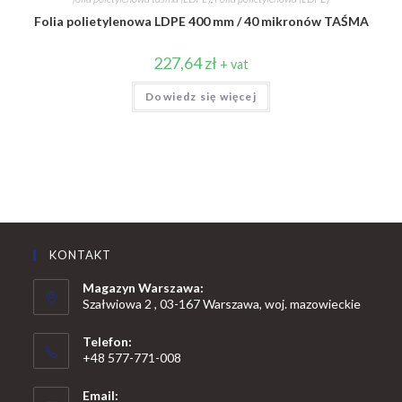
Folia polietylenowa LDPE 400 mm / 40 mikronów TAŚMA
227,64
zł
+ vat
Dowiedz się więcej
KONTAKT
Magazyn Warszawa:
Szałwiowa 2 , 03-167 Warszawa, woj. mazowieckie
Telefon:
+48 577-771-008
Opens
Email:
in