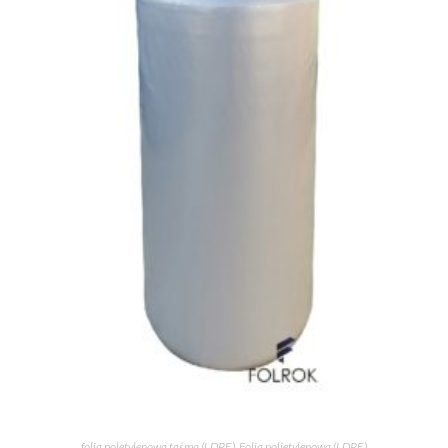
folia poletylenowa taśma (LDPE)
,
Folia polietylenowa (LDPE)