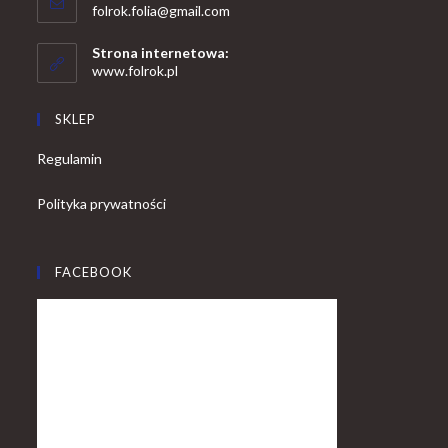
Opens
folrok.folia@gmail.com
your
in
your
application
Strona internetowa:
application
www.folrok.pl
SKLEP
Regulamin
Polityka prywatności
FACEBOOK