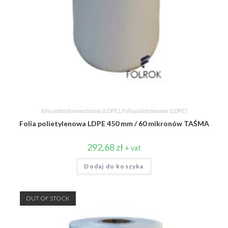
folia poletylenowa taśma (LDPE)
,
Folia polietylenowa (LDPE)
Folia polietylenowa LDPE 450 mm / 60 mikronów TAŚMA
292,68
zł
+ vat
Dodaj do koszyka
OUT OF STOCK