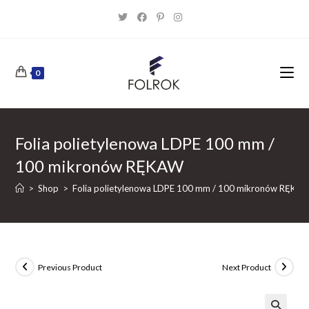
Skip
to
content
0
Folia polietylenowa LDPE 100 mm /
100 mikronów RĘKAW
>
Shop
>
Folia polietylenowa LDPE 100 mm / 100 mikronów RĘKA
Previous Product
Next Product