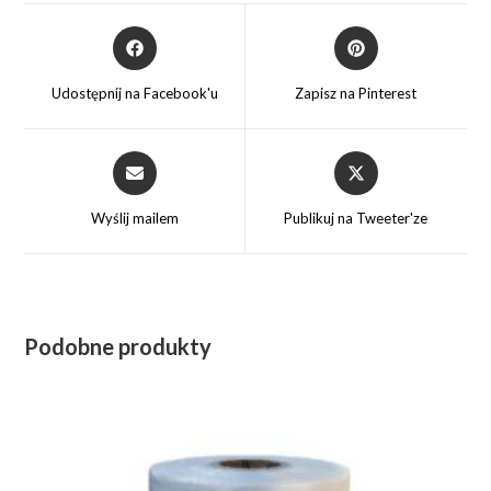
Opens
Opens
in
in
a
a
Udostępnij na Facebook'u
Zapisz na Pinterest
new
new
window
window
Opens
Opens
in
in
a
a
Wyślij mailem
Publikuj na Tweeter'ze
new
new
window
window
Podobne produkty