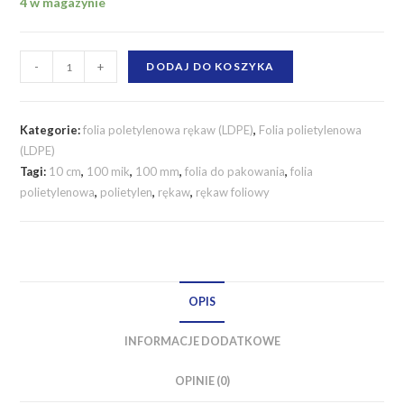
4 w magazynie
ilość
-
+
DODAJ DO KOSZYKA
Folia
polietylenowa
LDPE
Kategorie:
folia poletylenowa rękaw (LDPE)
,
Folia polietylenowa
100
(LDPE)
Tagi:
10 cm
,
100 mik
,
100 mm
,
folia do pakowania
,
folia
mm
polietylenowa
,
polietylen
,
rękaw
,
rękaw foliowy
/
100
mikronów
RĘKAW
OPIS
INFORMACJE DODATKOWE
OPINIE (0)