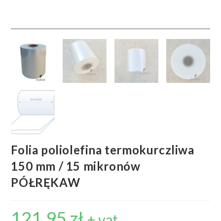
Folia poliolefina termokurczliwa
150 mm / 15 mikronów
PÓŁRĘKAW
121,95
zł
+ vat