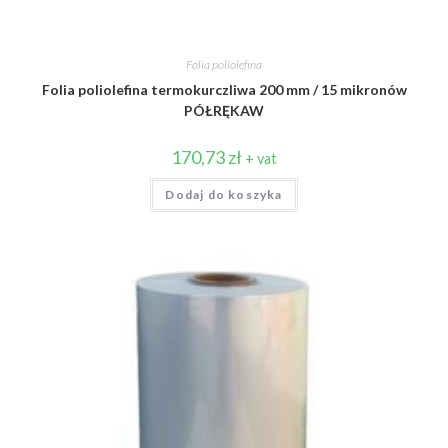
Folia poliolefina
Folia poliolefina termokurczliwa 200 mm / 15 mikronów
PÓŁRĘKAW
170,73
zł
+ vat
Dodaj do koszyka