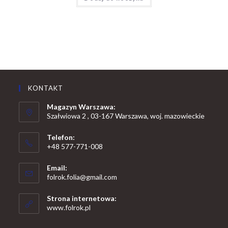
KONTAKT
Magazyn Warszawa:
Szałwiowa 2 , 03-167 Warszawa, woj. mazowieckie
Telefon:
+48 577-771-008
Opens
Email:
in
Opens
folrok.folia@gmail.com
your
in
your
application
Strona internetowa:
application
www.folrok.pl