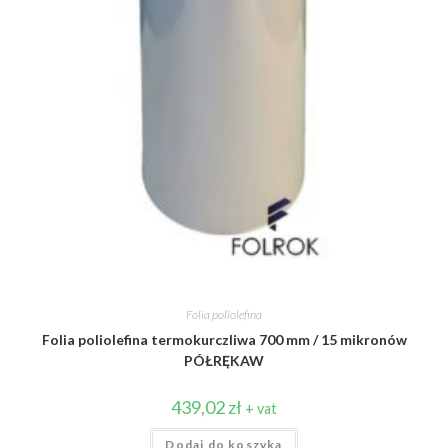
Folia poliolefina
Folia poliolefina termokurczliwa 700 mm / 15 mikronów
PÓŁRĘKAW
439,02
zł
+ vat
Dodaj do koszyka