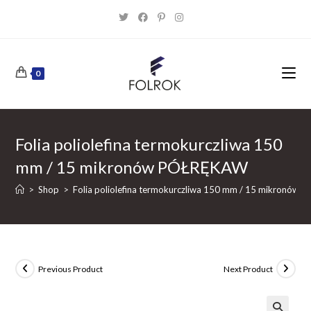
Skip
to
content
0
Folia poliolefina termokurczliwa 150
mm / 15 mikronów PÓŁRĘKAW
>
Shop
>
Folia poliolefina termokurczliwa 150 mm / 15 mikronów
Previous Product
Next Product