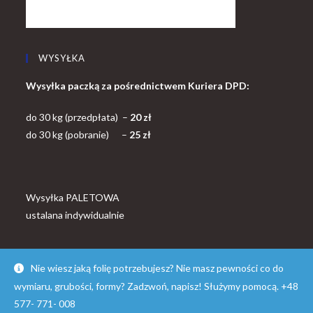
WYSYŁKA
Wysyłka paczką za pośrednictwem Kuriera DPD:
do 30 kg (przedpłata) –
20 zł
do 30 kg (pobranie) –
25 zł
Wysyłka PALETOWA
ustalana indywidualnie
Nie wiesz jaką folię potrzebujesz? Nie masz pewności co do
wymiaru, grubości, formy? Zadzwoń, napisz! Służymy pomocą. +48
© Copyright - OceanWP Theme by FOLROK
577- 771- 008