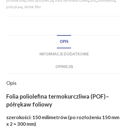
produktów
,
folia spożywcza
,
folia termokurczliwa
,
pof
,
poliolefina
,
mm
półrękaw
,
shrink film
/
15
mikronów
PÓŁRĘKAW
OPIS
INFORMACJE DODATKOWE
OPINIE (0)
Opis
Folia poliolefina termokurczliwa (POF)–
półrękaw foliowy
szerokości: 150 milimetrów (po rozłożeniu 150 mm
x 2 = 300 mm)