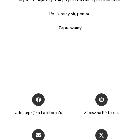
Postaramy się pomóc.
Zapraszamy
Opens
Opens
in
in
a
a
Udostępnij na Facebook'u
Zapisz na Pinterest
new
new
window
window
Opens
Opens
in
in