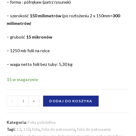
– forma : półrękaw (patrz rysunek)
– szerokość
150 milimetrów
(po rozłożeniu 2 x 150mm=
300
milimetrów
)
– grubość
15 mikronów
– 1250 mb folii na rolce
– waga netto folii bez tuby: 5,30 kg
15 w magazynie
ilość
-
+
DODAJ DO KOSZYKA
Folia
poliolefina
termokurczliwa
Kategoria:
Folia poliolefina
150
Tagi:
13
,
150
,
folia
,
folia do pakowania
,
folia do pakowania