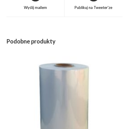
a
a
Wyślij mailem
Publikuj na Tweeter'ze
new
new
window
window
Podobne produkty