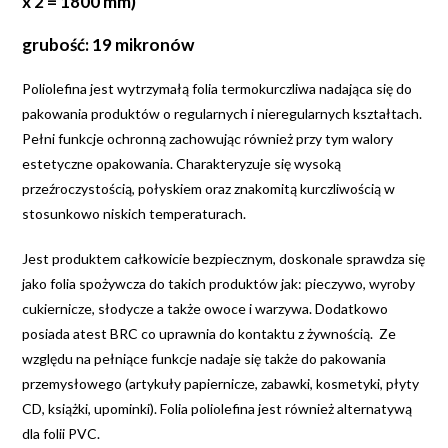
x 2 = 1800 mm)
grubość: 19 mikronów
Poliolefina jest wytrzymałą folia termokurczliwa nadająca się do
pakowania produktów o regularnych i nieregularnych kształtach.
Pełni funkcje ochronną zachowując również przy tym walory
estetyczne opakowania. Charakteryzuje się wysoką
przeźroczystością, połyskiem oraz znakomitą kurczliwością w
stosunkowo niskich temperaturach.
Jest produktem całkowicie bezpiecznym, doskonale sprawdza się
jako folia spożywcza do takich produktów jak: pieczywo, wyroby
cukiernicze, słodycze a także owoce i warzywa. Dodatkowo
posiada atest BRC co uprawnia do kontaktu z żywnością. Ze
względu na pełniące funkcje nadaje się także do pakowania
przemysłowego (artykuły papiernicze, zabawki, kosmetyki, płyty
CD, książki, upominki). Folia poliolefina jest również alternatywą
dla folii PVC.