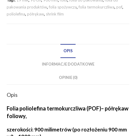
900
pakowania produktów
,
folia spożywcza
,
folia termokurczliwa
,
pof
,
mm
poliolefina
,
półrękaw
,
shrink film
/
19
mikronów
PÓŁRĘKAW
OPIS
INFORMACJE DODATKOWE
OPINIE (0)
Opis
Folia poliolefina termokurczliwa (POF)– półrękaw
foliowy,
szerokości: 900 milimetrów (po rozłożeniu 900 mm