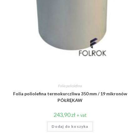
Folia poliolefina
Folia poliolefina termokurczliwa 350 mm / 19 mikronów
PÓŁRĘKAW
243,90
zł
+ vat
Dodaj do koszyka