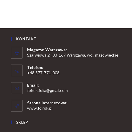
KONTAKT
Magazyn Warszawa:
Szałwiowa 2 , 03-167 Warszawa, woj. mazowieckie
Telefon:
+48 577-771-008
Opens
Email:
in
Opens
folrok.folia@gmail.com
your
in
your
application
Strona internetowa:
application
www.folrok.pl
SKLEP