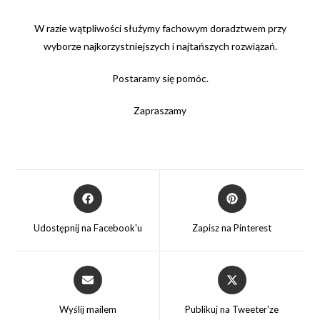
W razie wątpliwości służymy fachowym doradztwem przy
wyborze najkorzystniejszych i najtańszych rozwiązań.
Postaramy się pomóc.
Zapraszamy
Opens
Opens
in
in
a
a
Udostępnij na Facebook'u
Zapisz na Pinterest
new
new
window
window
Opens
Opens
in
in
a
a
Wyślij mailem
Publikuj na Tweeter'ze
new
new