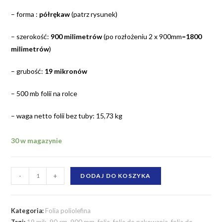
– forma :
półrękaw
(patrz rysunek)
– szerokość:
900 milimetrów
(po rozłożeniu 2 x 900mm=
1800
milimetrów
)
– grubość:
19 mikronów
– 500 mb folii na rolce
– waga netto folii bez tuby: 15,73 kg
30 w magazynie
ilość
-
+
DODAJ DO KOSZYKA
Folia
poliolefina
termokurczliwa
Kategoria:
Folia poliolefina
Tagi:
19 mik
,
90 cm
,
900 mm
,
folia
,
folia do pakowania
,
folia do