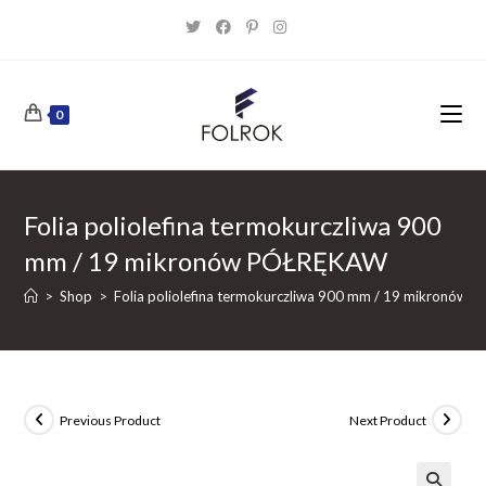
Skip
to
content
0
Folia poliolefina termokurczliwa 900
mm / 19 mikronów PÓŁRĘKAW
>
Shop
>
Folia poliolefina termokurczliwa 900 mm / 19 mikronów
Previous Product
Next Product