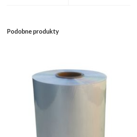
window
window
Podobne produkty