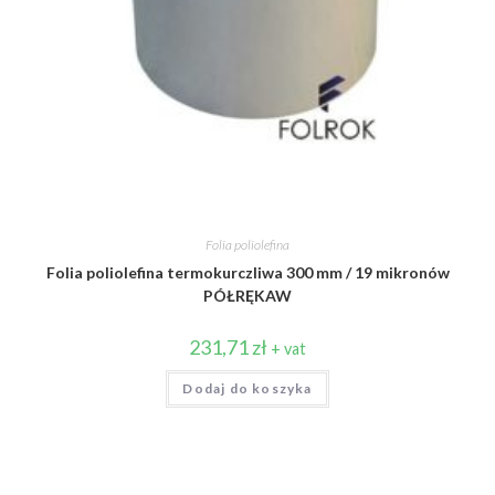
Folia poliolefina
Folia poliolefina termokurczliwa 300 mm / 19 mikronów
PÓŁRĘKAW
231,71
zł
+ vat
Dodaj do koszyka