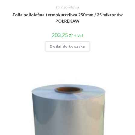
Folia poliolefina
Folia poliolefina termokurczliwa 250 mm / 25 mikronów
PÓŁRĘKAW
203,25
zł
+ vat
Dodaj do koszyka