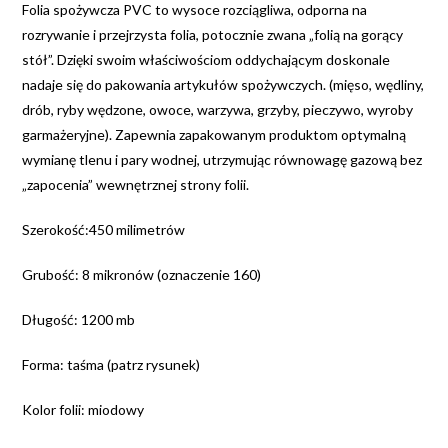
Folia spożywcza PVC to wysoce rozciągliwa, odporna na
rozrywanie i przejrzysta folia, potocznie zwana „folią na gorący
stół”. Dzięki swoim właściwościom oddychającym doskonale
nadaje się do pakowania artykułów spożywczych. (mięso, wędliny,
drób, ryby wędzone, owoce, warzywa, grzyby, pieczywo, wyroby
garmażeryjne).
Zapewnia zapakowanym produktom optymalną
wymianę tlenu i pary wodnej, utrzymując równowagę gazową bez
„zapocenia” wewnętrznej strony folii.
Szerokość:450 milimetrów
Grubość: 8 mikronów (oznaczenie 160)
Długość: 1200 mb
Forma: taśma (patrz rysunek)
Kolor folii: miodowy