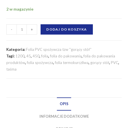
2 w magazynie
ilość
-
+
DODAJ DO KOSZYKA
Folia
spożywcza
PVC
Kategoria:
Folia PVC spożywcza tzw ''gorący stół''
45cm
Tagi:
1200
,
45
,
450
,
folia
,
folia do pakowania
,
folia do pakowania
produktów
,
folia spożywcza
,
folia termokurczliwa
,
gorący stół
,
PVC
,
1200m
taśma
gorący
stół
45/1200
OPIS
INFORMACJE DODATKOWE