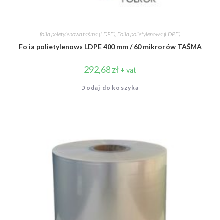
folia poletylenowa taśma (LDPE)
,
Folia polietylenowa (LDPE)
Folia polietylenowa LDPE 400 mm / 60 mikronów TAŚMA
292,68
zł
+ vat
Dodaj do koszyka