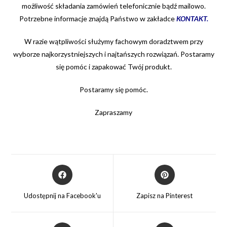
możliwość składania zamówień telefonicznie bądź mailowo.
Potrzebne informacje znajdą Państwo w zakładce
KONTAKT
.
W razie wątpliwości służymy fachowym doradztwem przy
wyborze najkorzystniejszych i najtańszych rozwiązań. Postaramy
się
pomóc i zapakować Twój produkt.
Postaramy się pomóc.
Zapraszamy
Opens
Opens
in
in
a
a
Udostępnij na Facebook'u
Zapisz na Pinterest
new
new
window
window