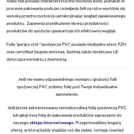
Rolka folii posiada charakterystyczny miodowy kolor, jednakże w
procesie pakowania podczas rozwijania folii na rolce wyróżnia się
wysoką przeźroczystością uatrakcyjniając wygląd zapakowanego
produktu. Zapewnia przedłużenie okresu przydatności
produktów do spożycia i gwarantuje ich efektowny wygląd.
Folia ”gorący stół ”spożywcza PVC posiada niezbędny atest PZH
oraz certyfikat bezpieczeństwa. Spełnia także dyrektywy UE
dotyczące kontaktu z żywnością.
Jeśli nie mamy odpowiedniego wymiaru i grubości folii
spożywczej PVC zrobimy folię pod Twoje indywidualne
zamówienie.
Jeśli jesteś zainteresowany termokurczliwą folią spożywczą PVC
lub jakąś inną folią do pakowania produktów zapraszamy do
naszego
sklepu internetowego
.
Przygotowaliśmy bogatą
ofertę, w której każdy znajdzie coś dla siebie. Istnieje również