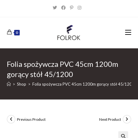
Skip
to
content
0
Folia spożywcza PVC 45cm 1200m
gorący stół 45/1200
>
Shop
>
Folia spożywcza PVC 45cm 1200m gorący stół 45/1200
Previous Product
Next Product