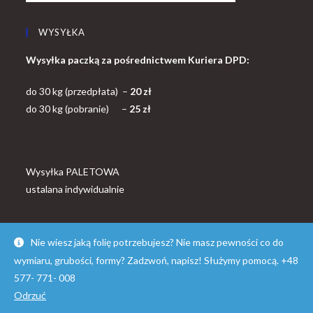
WYSYŁKA
Wysyłka paczką za pośrednictwem Kuriera DPD:
do 30 kg (przedpłata) –
20 zł
do 30 kg (pobranie) –
25 zł
Wysyłka PALETOWA
ustalana indywidualnie
Nie wiesz jaką folię potrzebujesz? Nie masz pewności co do
wymiaru, grubości, formy? Zadzwoń, napisz! Służymy pomocą. +48
© Copyright - OceanWP Theme by FOLROK
577- 771- 008
Odrzuć