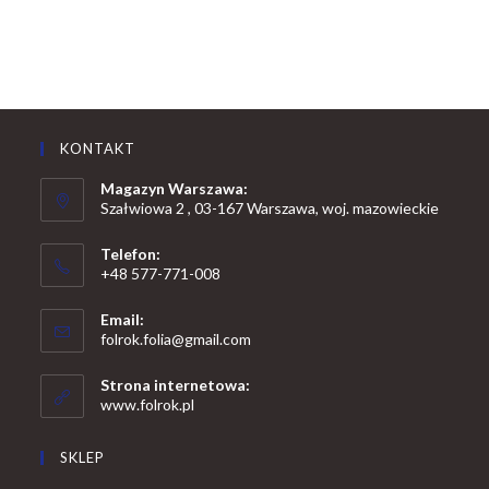
KONTAKT
Magazyn Warszawa:
Szałwiowa 2 , 03-167 Warszawa, woj. mazowieckie
Telefon:
+48 577-771-008
Opens
Email:
in
Opens
folrok.folia@gmail.com
your
in
your
application
Strona internetowa:
application
www.folrok.pl
SKLEP