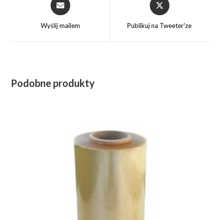
Opens
Opens
in
in
a
a
Wyślij mailem
Publikuj na Tweeter'ze
new
new
window
window
Podobne produkty