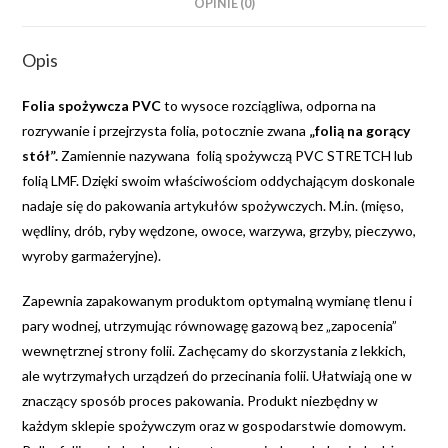
OPINIE (0)
Opis
Folia spożywcza PVC
to wysoce rozciągliwa, odporna na
rozrywanie i przejrzysta folia, potocznie zwana
„folią na gorący
stół”.
Zamiennie nazywana folią spożywczą PVC STRETCH lub
folią LMF. Dzięki swoim właściwościom oddychającym doskonale
nadaje się do pakowania artykułów spożywczych. M.in. (mięso,
wędliny, drób, ryby wędzone, owoce, warzywa, grzyby, pieczywo,
wyroby garmażeryjne).
Zapewnia zapakowanym produktom optymalną wymianę tlenu i
pary wodnej, utrzymując równowagę gazową bez „zapocenia”
wewnętrznej strony folii. Zachęcamy do skorzystania z lekkich,
ale wytrzymałych urządzeń do przecinania folii. Ułatwiają one w
znaczący sposób proces pakowania. Produkt niezbędny w
każdym sklepie spożywczym oraz w gospodarstwie domowym.