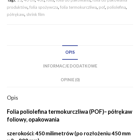
450
produktów
,
folia spożywcza
,
folia termokurczliwa
,
pof
,
poliolefina
,
mm
półrękaw
,
shrink film
/
13
mikronów
PÓŁRĘKAW
OPIS
INFORMACJE DODATKOWE
OPINIE (0)
Opis
Folia poliolefina termokurczliwa (POF)– półrękaw
foliowy, opakowania
szerokości: 450 milimetrów (po rozłożeniu 450 mm