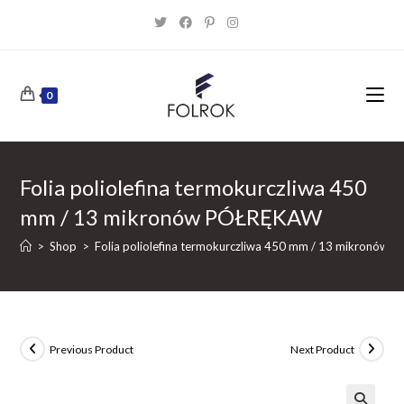
Skip
to
content
0
Folia poliolefina termokurczliwa 450
mm / 13 mikronów PÓŁRĘKAW
>
Shop
>
Folia poliolefina termokurczliwa 450 mm / 13 mikronów
Previous Product
Next Product