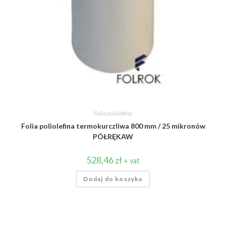
Folia poliolefina
Folia poliolefina termokurczliwa 800 mm / 25 mikronów
PÓŁRĘKAW
528,46
zł
+ vat
Dodaj do koszyka