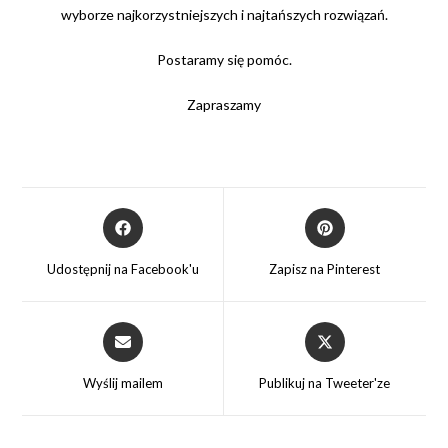
wyborze najkorzystniejszych i najtańszych rozwiązań.
Postaramy się pomóc.
Zapraszamy
Opens
Opens
in
in
a
a
Udostępnij na Facebook'u
Zapisz na Pinterest
new
new
window
window
Opens
Opens
in
in
a
a
Wyślij mailem
Publikuj na Tweeter'ze
new
new
window
window