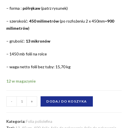
– forma :
półrękaw
(patrz rysunek)
– szerokość:
450 milimetrów
(po rozłożeniu 2 x 450mm=
900
milimetrów
)
– grubość:
13 mikronów
– 1450 mb folii na rolce
– waga netto folii bez tuby: 15,70 kg
12 w magazynie
ilość
-
+
DODAJ DO KOSZYKA
Folia
poliolefina
termokurczliwa
Kategoria:
Folia poliolefina
Tagi:
13
,
40 cm
,
400
,
folia
,
folia do pakowania
,
folia do pakowania