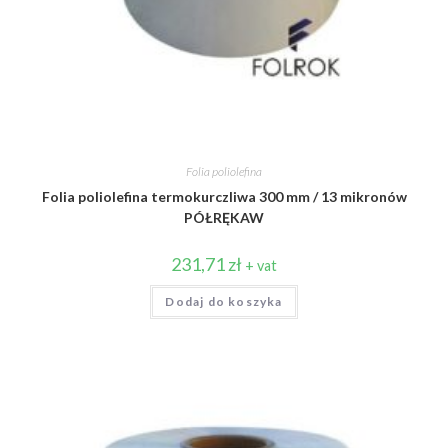
Folia poliolefina
Folia poliolefina termokurczliwa 300 mm / 13 mikronów
PÓŁRĘKAW
231,71
zł
+ vat
Dodaj do koszyka