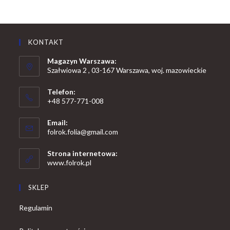
KONTAKT
Magazyn Warszawa:
Szałwiowa 2 , 03-167 Warszawa, woj. mazowieckie
Telefon:
+48 577-771-008
Opens
Email:
in
Opens
folrok.folia@gmail.com
your
in
your
application
Strona internetowa:
application
www.folrok.pl
SKLEP
Regulamin