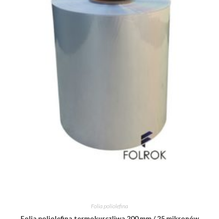
Folia poliolefina
Folia poliolefina termokurczliwa 200 mm / 25 mikronów