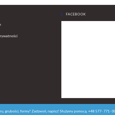
FACEBOOK
n
prywatności
aru, grubości, formy? Zadzwoń, napisz! Służymy pomocą. +48 577- 771- 0
© Copyright - OceanWP Theme by FOLROK