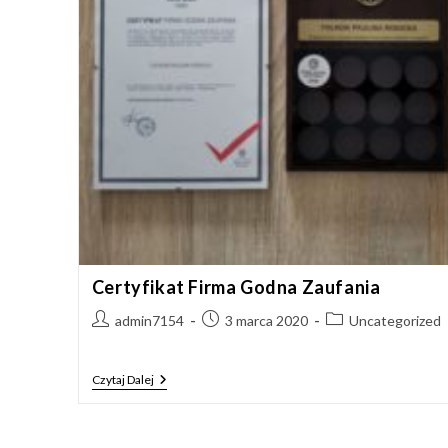
Certyfikat Firma Godna Zaufania
Post
Post
Post
admin7154
3 marca 2020
Uncategorized
author:
published:
category:
Certyfikat
Czytaj Dalej
Firma
Godna
Zaufania