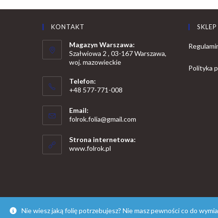
KONTAKT
SKLEP
Magazyn Warszawa:
Regulami
Szałwiowa 2 , 03-167 Warszawa,
woj. mazowieckie
Polityka 
Telefon:
+48 577-771-008
Opens
Email:
in
Opens
folrok.folia@gmail.com
your
in
your
application
Strona internetowa:
application
www.folrok.pl
Nie wiesz jaką folię potrzebujesz? Nie masz pewności co do wymi