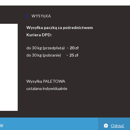
WYSYŁKA
Wysyłka paczką za pośrednictwem
Kuriera DPD:
do 30 kg (przedpłata) –
20 zł
do 30 kg (pobranie) –
25 zł
Wysyłka PALETOWA
ustalana indywidualnie
08
Odrzuć