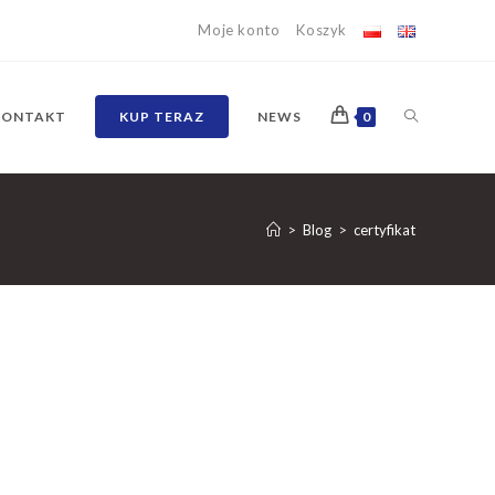
Moje konto
Koszyk
TOGGLE
KONTAKT
KUP TERAZ
NEWS
0
WEBSITE
>
Blog
>
certyfikat
SEARCH