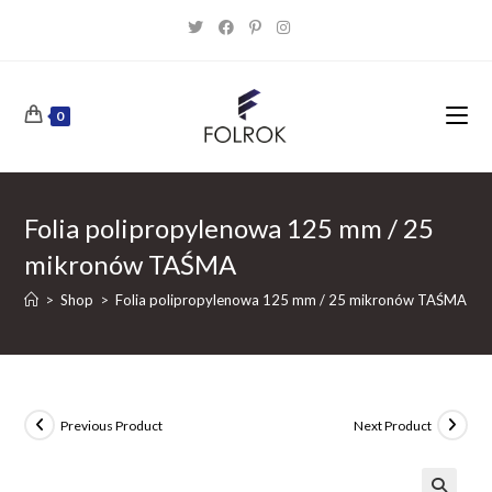
Skip
to
content
0
Folia polipropylenowa 125 mm / 25
mikronów TAŚMA
>
Shop
>
Folia polipropylenowa 125 mm / 25 mikronów TAŚMA
Previous Product
Next Product