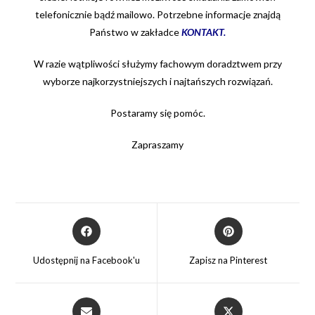
telefonicznie bądź mailowo. Potrzebne informacje znajdą
Państwo w zakładce
KONTAKT
.
W razie wątpliwości służymy fachowym doradztwem przy
wyborze najkorzystniejszych i najtańszych rozwiązań.
Postaramy się pomóc.
Zapraszamy
Opens
Opens
in
in
a
a
Udostępnij na Facebook'u
Zapisz na Pinterest
new
new
window
window
Opens
Opens