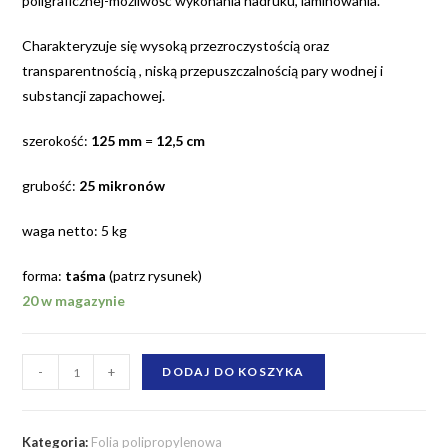
poligraficznej-możliwość wykonania nadruku, laminowania.
Charakteryzuje się wysoką przezroczystością oraz
transparentnością , niską przepuszczalnością pary wodnej i
substancji zapachowej.
szerokość:
125 mm
=
12,5 cm
grubość:
25 mikronów
waga netto: 5 kg
forma:
taśma
(patrz rysunek)
20 w magazynie
ilość
-
+
DODAJ DO KOSZYKA
Folia
polipropylenowa
125
Kategoria:
Folia polipropylenowa