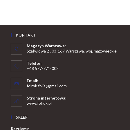
KONTAKT
Magazyn Warszawa:
Szałwiowa 2 , 03-167 Warszawa, woj. mazowieckie
Telefon:
+48 577-771-008
Opens
Email:
in
Opens
folrok.folia@gmail.com
your
in
your
application
Strona internetowa:
application
www.folrok.pl
SKLEP
Regulamin