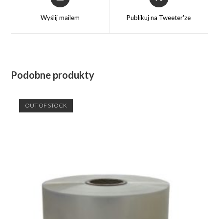
in
in
a
a
Wyślij mailem
Publikuj na Tweeter'ze
new
new
window
window
Podobne produkty
OUT OF STOCK