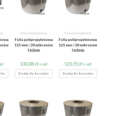
owa
Folia polipropylenowa
Folia polipropylenowa
enowa
Folia polipropylenowa
Folia polipropylenowa
ronów
115 mm / 20 mikronów
125 mm / 20 mikronów
TAŚMA
TAŚMA
130,08
zł
121,95
zł
at
+ vat
+ vat
yka
Dodaj do koszyka
Dodaj do koszyka