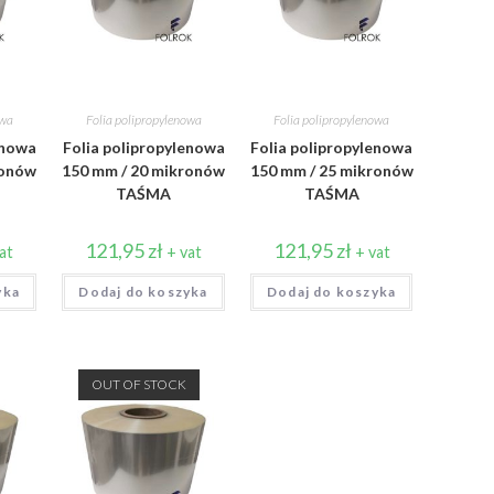
owa
Folia polipropylenowa
Folia polipropylenowa
enowa
Folia polipropylenowa
Folia polipropylenowa
ronów
150 mm / 20 mikronów
150 mm / 25 mikronów
TAŚMA
TAŚMA
121,95
zł
121,95
zł
at
+ vat
+ vat
yka
Dodaj do koszyka
Dodaj do koszyka
OUT OF STOCK