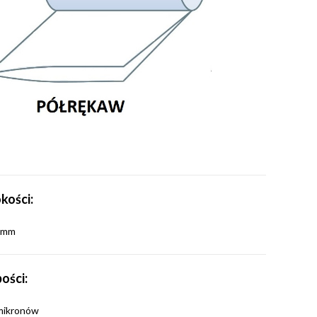
kości:
 mm
ości:
mikronów