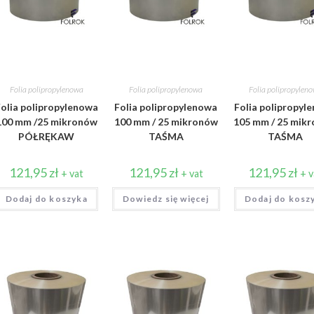
Folia polipropylenowa
Folia polipropylenowa
Folia polipropylen
olia polipropylenowa
Folia polipropylenowa
Folia polipropyl
100 mm /25 mikronów
100 mm / 25 mikronów
105 mm / 25 mik
PÓŁRĘKAW
TAŚMA
TAŚMA
121,95
zł
121,95
zł
121,95
zł
+ vat
+ vat
+ v
Dodaj do koszyka
Dowiedz się więcej
Dodaj do kosz