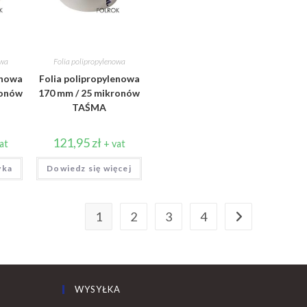
owa
Folia polipropylenowa
enowa
Folia polipropylenowa
ronów
170 mm / 25 mikronów
TAŚMA
121,95
zł
at
+ vat
yka
Dowiedz się więcej
1
2
3
4
WYSYŁKA