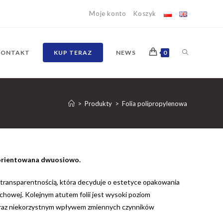
Moje konto
Koszyk
TOGGLE
KONTAKT
KUP TERAZ
NEWS
0
WEBSITE
>
Produkty
>
Folia polipropylenowa
SEARCH
 orientowana dwuosiowo.
 transparentnością, która decyduje o estetyce opakowania
chowej. Kolejnym atutem folii jest wysoki poziom
 oraz niekorzystnym wpływem zmiennych czynników