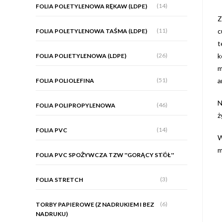
(14)
FOLIA POLETYLENOWA RĘKAW (LDPE)
Z
(11)
c
FOLIA POLETYLENOWA TAŚMA (LDPE)
t
(26)
k
FOLIA POLIETYLENOWA (LDPE)
m
(51)
a
FOLIA POLIOLEFINA
N
(46)
FOLIA POLIPROPYLENOWA
ż
(14)
FOLIA PVC
W
m
(5)
FOLIA PVC SPOŻYWCZA TZW ''GORĄCY STÓŁ''
(3)
FOLIA STRETCH
(6)
TORBY PAPIEROWE (Z NADRUKIEM I BEZ
NADRUKU)