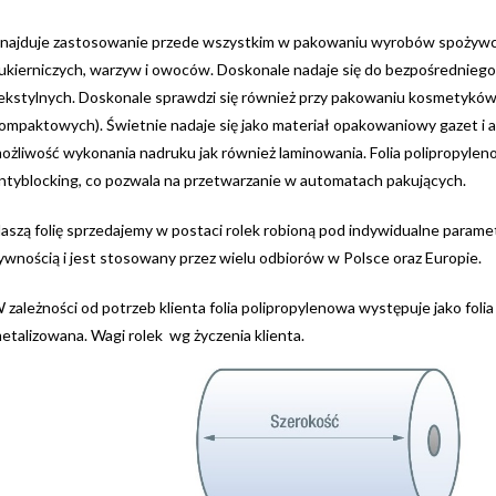
najduje zastosowanie przede wszystkim w pakowaniu wyrobów spożywczy
ukierniczych, warzyw i owoców. Doskonale nadaje się do bezpośrednie
ekstylnych. Doskonale sprawdzi się również przy pakowaniu kosmetyków
ompaktowych). Świetnie nadaje się jako materiał opakowaniowy gazet i art
ożliwość wykonania nadruku jak również laminowania. Folia polipropyleno
ntyblocking, co pozwala na przetwarzanie w automatach pakujących.
aszą folię sprzedajemy w postaci rolek robioną pod indywidualne parame
ywnością i jest stosowany przez wielu odbiorów w Polsce oraz Europie.
 zależności od potrzeb klienta folia polipropylenowa występuje jako foli
etalizowana. Wagi rolek wg życzenia klienta.