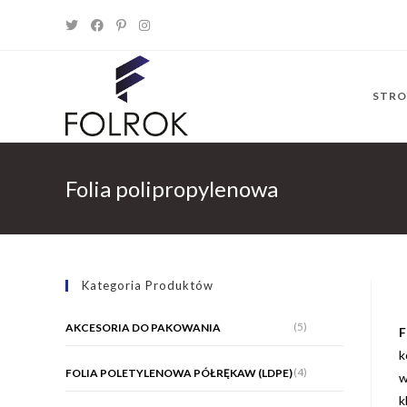
Skip
to
content
STR
Folia polipropylenowa
Kategoria Produktów
(5)
AKCESORIA DO PAKOWANIA
F
k
(4)
FOLIA POLETYLENOWA PÓŁRĘKAW (LDPE)
w
k