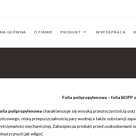
ONA GŁÓWNA
O FIRMIE
PRODUKT
WSPÓŁPRACA
Folia polipropylenowa – folia BOPP
olia polipropylenowa
charakteryzuje się wysoką przezroczystością oraz
ońcowego, niską przepuszczalnością pary wodnej a także substancji zapa
ytrzymałości mechanicznej. Zabezpiecza produkt przed uszkodzeniami
limatycznych jak wilgoć.