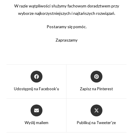
W razie wątpliwości służymy fachowym doradztwem przy
wyborze najkorzystniejszych i najtańszych rozwiązań.
Postaramy się pomóc.
Zapraszamy
Opens
Opens
in
in
a
a
Udostępnij na Facebook'u
Zapisz na Pinterest
new
new
window
window
Opens
Opens
in
in
a
a
Wyślij mailem
Publikuj na Tweeter'ze
new
new
window
window