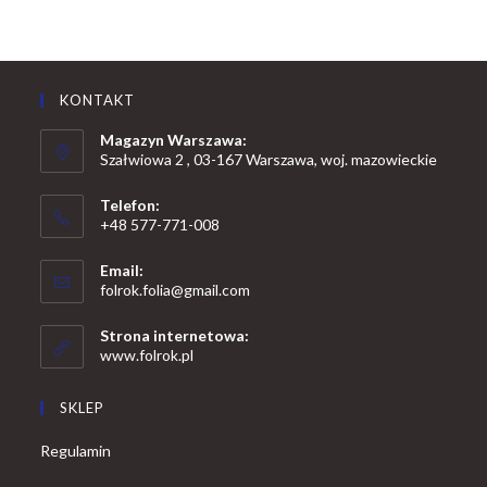
KONTAKT
Magazyn Warszawa:
Szałwiowa 2 , 03-167 Warszawa, woj. mazowieckie
Telefon:
+48 577-771-008
Opens
Email:
in
Opens
folrok.folia@gmail.com
your
in
your
application
Strona internetowa:
application
www.folrok.pl
SKLEP
Regulamin