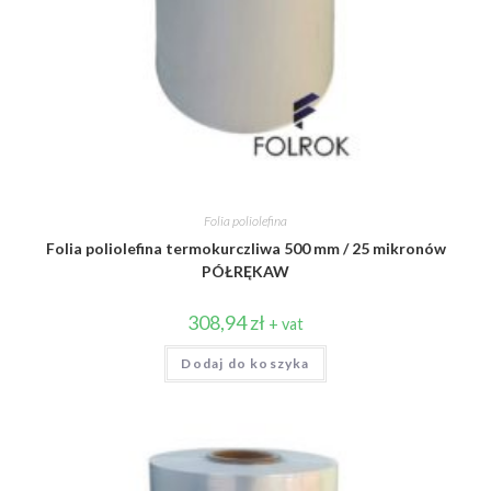
Folia poliolefina
Folia poliolefina termokurczliwa 500 mm / 25 mikronów
PÓŁRĘKAW
308,94
zł
+ vat
Dodaj do koszyka