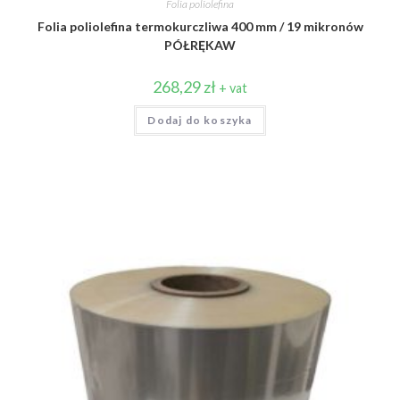
Folia poliolefina
Folia poliolefina termokurczliwa 400 mm / 19 mikronów
PÓŁRĘKAW
268,29
zł
+ vat
Dodaj do koszyka