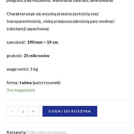
poligraficznej-możliwość wykonania nadruku, laminowania.
Charakteryzuje się wysoką przezroczystością oraz
transparentnością , niską przepuszczalnością pary wodnej i
substancji zapachowej.
szerokość:
190 mm
=
19 cm
grubość:
25 mikronów
waga netto: 5 kg
forma:
taśma
(patrz rysunek)
3 w magazynie
ilość
-
+
DODAJ DO KOSZYKA
Folia
polipropylenowa
190
Kategoria:
Folia polipropylenowa