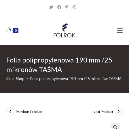
Skip
to
content
0
Folia polipropylenowa 190 mm /25
mikronów TAŚMA
>
Shop
>
Folia polipropylenowa 190 mm /25 mikronów TAŚMA
Previous Product
Next Product