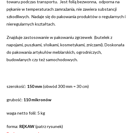
towaru podczas transportu. Jest folią bezwonna, odporna na
pękanie w temperaturach zamrażania, nie zawiera substancji
szkodliwych. Nadaje się do pakowania produktów o regularnych i
nieregularnych kształtach.
Znajduje zastosowanie w pakowaniu zgrzewek (butelek z
napojami, puszkami, słoikami, kosmetykami, zniczami). Doskonała
do pakowania artykułów meblarskich, ogrodniczych,
budowlanych czy też samochodowych.
szerokość:
150 mm
(obwód 300 mm = 30 cm)
grubość:
110 mikronów
waga netto folii: 5 kg
forma:
RĘKAW
(patrz rysunek)