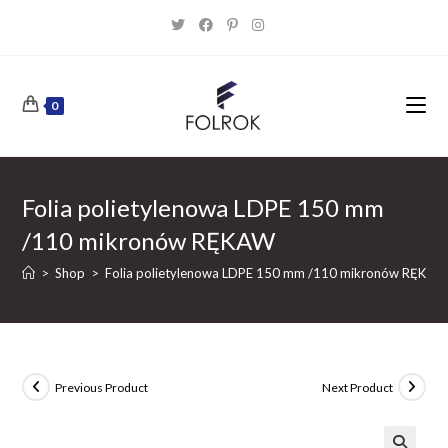
Skip
to
content
0
Folia polietylenowa LDPE 150 mm
/110 mikronów RĘKAW
>
Shop
>
Folia polietylenowa LDPE 150 mm /110 mikronów RĘKAW
Previous Product
Next Product