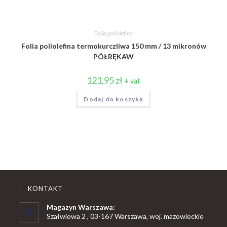
Folia poliolefina
Folia poliolefina termokurczliwa 150 mm / 13 mikronów
PÓŁRĘKAW
121,95
zł
+ vat
Dodaj do koszyka
KONTAKT
Magazyn Warszawa:
Szałwiowa 2 , 03-167 Warszawa, woj. mazowieckie