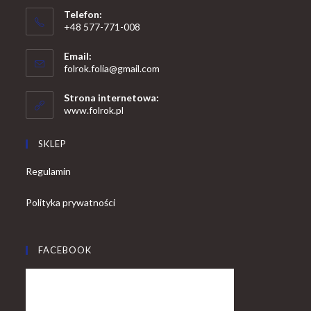
Telefon:
+48 577-771-008
Opens
Email:
in
Opens
folrok.folia@gmail.com
your
in
your
application
Strona internetowa:
application
www.folrok.pl
SKLEP
Regulamin
Polityka prywatności
FACEBOOK