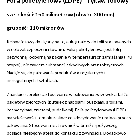
Folia polietylenowa (LDPE) – rękaw foliowy
szerokości: 150 milimetrów (obwód 300 mm)
grubość: 110 mikronów
Rękaw foliowy dostępny na tej aukcji należy do folii stosowanych
w celu zabezpieczenia towaru. Folia polietylenowa jest folią
bezwonną, odporną na pękanie w temperaturach zamrażania (-70
stopni) , nie zawiera substancji szkodliwych oraz toksycznych.
Nadaje się do pakowania produktów o regularnych i
nieregularnych kształtach.
Znajduje szerokie zastosowanie w pakowaniu zgrzewek a także
pakietów zbiorczych (butelek z napojami, puszkami, słoikami,
kosmetykami, zniczami, pudełkami). Folia polietylenowa (LDPE)
ma właściwości termokurczliwe co zdecydowanie ułatwia proces
pakowania. Stosowana jest również w branży spożywczej,
posiada niezbędny atest do kontaktu z żywnością. Dodatkowo