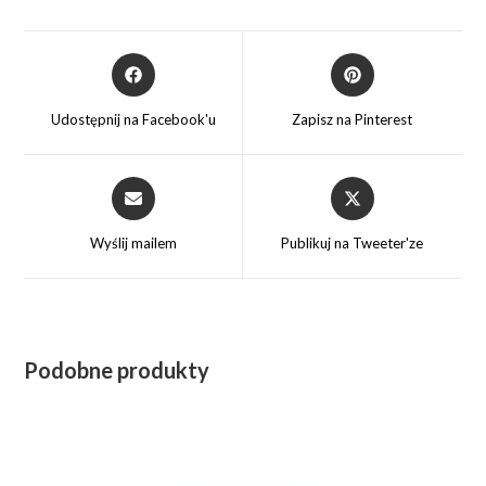
Opens
Opens
in
in
a
a
Udostępnij na Facebook'u
Zapisz na Pinterest
new
new
window
window
Opens
Opens
in
in
a
a
Wyślij mailem
Publikuj na Tweeter'ze
new
new
window
window
Podobne produkty