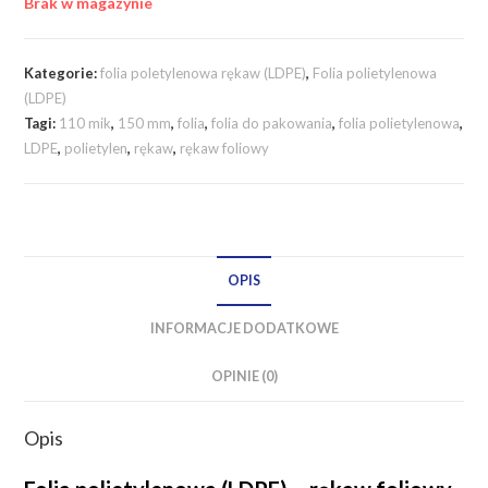
Brak w magazynie
Kategorie:
folia poletylenowa rękaw (LDPE)
,
Folia polietylenowa
(LDPE)
Tagi:
110 mik
,
150 mm
,
folia
,
folia do pakowania
,
folia polietylenowa
,
LDPE
,
polietylen
,
rękaw
,
rękaw foliowy
OPIS
INFORMACJE DODATKOWE
OPINIE (0)
Opis