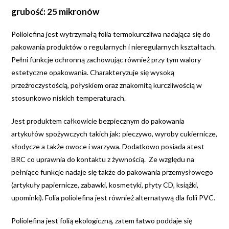
grubość: 25 mikronów
Poliolefina jest wytrzymałą folia termokurczliwa nadająca się do
pakowania produktów o regularnych i nieregularnych kształtach.
Pełni funkcje ochronną zachowując również przy tym walory
estetyczne opakowania. Charakteryzuje się wysoką
przeźroczystością, połyskiem oraz znakomitą kurczliwością w
stosunkowo niskich temperaturach.
Jest produktem całkowicie bezpiecznym do pakowania
artykułów spożywczych takich jak: pieczywo, wyroby cukiernicze,
słodycze a także owoce i warzywa. Dodatkowo posiada atest
BRC co uprawnia do kontaktu z żywnością. Ze względu na
pełniące funkcje nadaje się także do pakowania przemysłowego
(artykuły papiernicze, zabawki, kosmetyki, płyty CD, książki,
upominki). Folia poliolefina jest również alternatywą dla folii PVC.
Poliolefina jest folią ekologiczną, zatem łatwo poddaje się