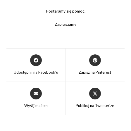
Postaramy się pomóc.
Zapraszamy
Opens
Opens
in
in
a
a
Udostępnij na Facebook'u
Zapisz na Pinterest
new
new
window
window
Opens
Opens
in
in
a
a
Wyślij mailem
Publikuj na Tweeter'ze
new
new
window
window