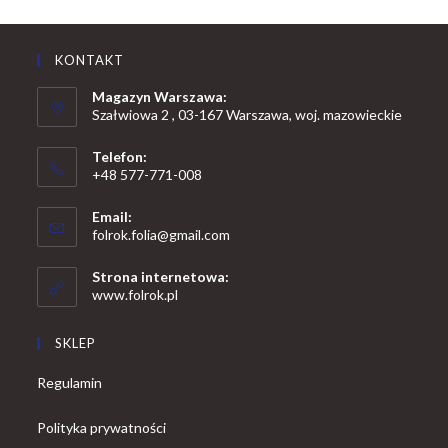
KONTAKT
Magazyn Warszawa:
Szałwiowa 2 , 03-167 Warszawa, woj. mazowieckie
Telefon:
+48 577-771-008
Opens
Email:
in
Opens
folrok.folia@gmail.com
your
in
your
application
Strona internetowa:
application
www.folrok.pl
SKLEP
Regulamin
Polityka prywatności