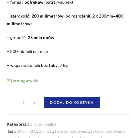
– forma :
półrękaw
(patrz rysunek)
– szerokość:
200 milimetrów
(po rozłożeniu 2 x 200mm=
400
milimetrów
)
– grubość:
25 mikronów
– 800 mb folii na rolce
– waga netto folii bez tuby: 7 kg
20 w magazynie
ilość
-
+
DODAJ DO KOSZYKA
Folia
poliolefina
termokurczliwa
Kategoria:
Folia poliolefina
200
Tagi:
20 cm
,
200
,
25
,
folia
,
folia do pakowania
,
folia do pakowania