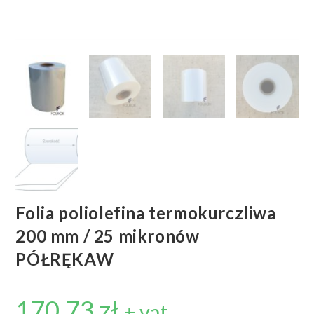
Folia poliolefina termokurczliwa
200 mm / 25 mikronów
PÓŁRĘKAW
170,73
zł
+ vat