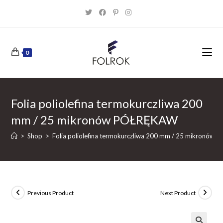
Skip
to
content
0
Folia poliolefina termokurczliwa 200
mm / 25 mikronów PÓŁRĘKAW
>
Shop
>
Folia poliolefina termokurczliwa 200 mm / 25 mikronów
Previous Product
Next Product