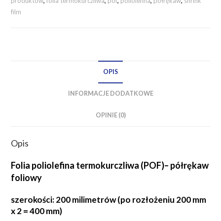
produktów
,
folia termokurczliwa
,
pof
,
poliolefina
,
półrękaw
,
shrink
mm
film
/
25
mikronów
PÓŁRĘKAW
OPIS
INFORMACJE DODATKOWE
OPINIE (0)
Opis
Folia poliolefina termokurczliwa (POF)– półrękaw
foliowy
szerokości: 200 milimetrów (po rozłożeniu 200 mm
x 2 = 400 mm)