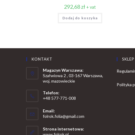
292,68
zł
+ vat
Dodaj do koszyka
KONTAKT
SKLEP
Magazyn Warszawa:
Regulami
Szałwiowa 2 , 03-167 Warszawa,
woj. mazowieckie
Polityka 
Telefon:
+48 577-771-008
Opens
Email:
in
Opens
folrok.folia@gmail.com
your
in
your
application
Strona internetowa:
application
www.folrok.pl