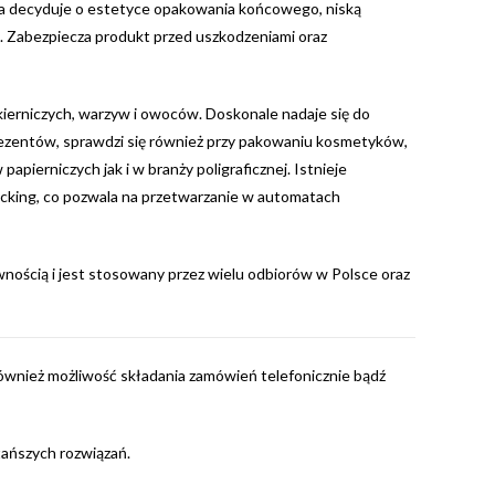
tóra decyduje o estetyce opakowania końcowego, niską
j. Zabezpiecza produkt przed uszkodzeniami oraz
ierniczych, warzyw i owoców. Doskonale nadaje się do
ezentów, sprawdzi się również przy pakowaniu kosmetyków,
ierniczych jak i w branży poligraficznej. Istnieje
locking, co pozwala na przetwarzanie w automatach
wnością i jest stosowany przez wielu odbiorów w Polsce oraz
 również możliwość składania zamówień telefonicznie bądź
tańszych rozwiązań.