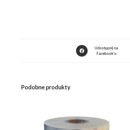
Opens
Udostępnij na
Facebook'u
in
a
new
window
Podobne produkty