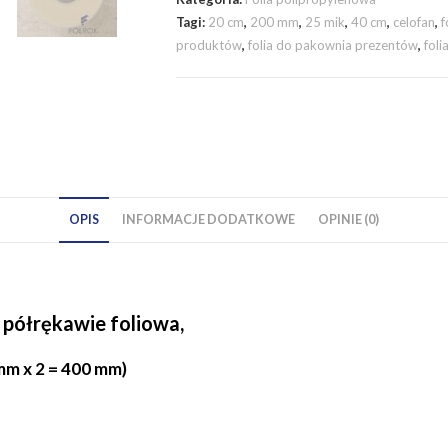
Tagi:
20 cm
,
200 mm
,
25 mik
,
40 cm
,
celofan
,
f
produktów
,
folia do pakownia prezentów
,
fol
OPIS
INFORMACJE DODATKOWE
OPINIE (0)
 półrękawie foliowa,
mm x 2 = 400 mm)