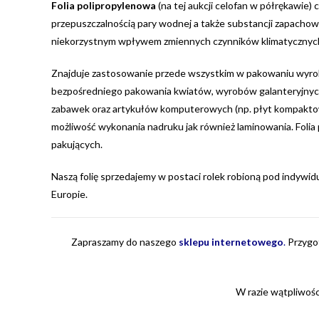
Folia polipropylenowa
(na tej aukcji celofan w półrękawie
przepuszczalnością pary wodnej a także substancji zapachow
niekorzystnym wpływem zmiennych czynników klimatycznych 
Znajduje zastosowanie przede wszystkim w pakowaniu wyrobó
bezpośredniego pakowania kwiatów, wyrobów galanteryjnych 
zabawek oraz artykułów komputerowych (np. płyt kompaktowych
możliwość wykonania nadruku jak również laminowania. Folia
pakujących.
Naszą folię sprzedajemy w postaci rolek robioną pod indywid
Europie.
Zapraszamy do naszego
sklepu internetowego
.
Przygot
W razie wątpliwośc