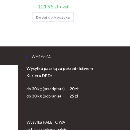
121,95
zł
+ vat
Dodaj do koszyka
WYSYŁKA
Wysyłka paczką za pośrednictwem
Kuriera DPD:
do 30 kg (przedpłata) –
20 zł
do 30 kg (pobranie) –
25 zł
Wysyłka PALETOWA
ustalana indywidualnie