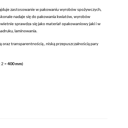
najduje zastosowanie w pakowaniu wyrobów spożywczych,
oskonale nadaje się do pakowania kwiatów, wyrobów
wietnie sprawdza się jako materiał opakowaniowy jaki i w
nadruku, laminowania.
 oraz transparentnością , niską przepuszczalnością pary
 2 =
400 mm
)