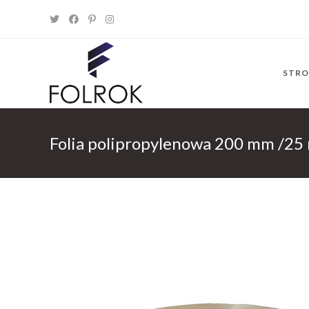
Skip
to
content
STR
Folia polipropylenowa 200 mm /