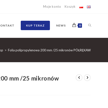
Moje konto
Koszyk
TOGGLE
KONTAKT
KUP TERAZ
NEWS
0
WEBSITE
op
>
Folia polipropylenowa 200 mm /25 mikronów PÓŁRĘKAW
SEARCH
 200 mm /25 mikronów