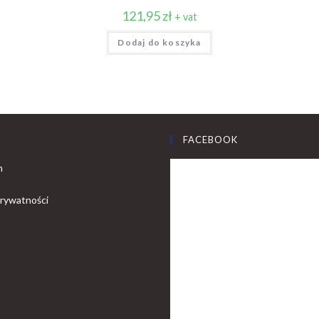
121,95
zł
+ vat
Dodaj do koszyka
FACEBOOK
n
prywatności