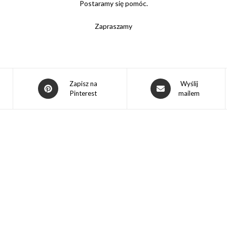
Postaramy się pomóc.
Zapraszamy
Opens
Opens
Zapisz na
Wyślij
Pinterest
mailem
in
in
a
a
new
new
window
window