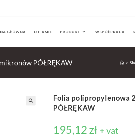
ONA GŁÓWNA
O FIRMIE
PRODUKT
WSPÓŁPRACA
25 mikronów PÓŁRĘKAW
>
Sh
Folia polipropylenowa
PÓŁRĘKAW
195,12
zł
+ vat