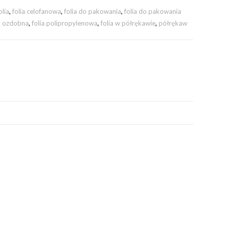
olia
,
folia celofanowa
,
folia do pakowania
,
folia do pakowania
ia ozdobna
,
folia polipropylenowa
,
folia w półrękawie
,
półrękaw