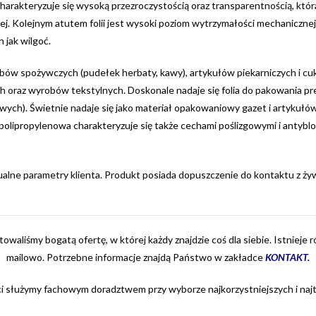
) charakteryzuje się wysoką przezroczystością oraz transparentnością, k
ej. Kolejnym atutem folii jest wysoki poziom wytrzymałości mechaniczne
jak wilgoć.
w spożywczych (pudełek herbaty, kawy), artykułów piekarniczych i cuk
oraz wyrobów tekstylnych. Doskonale nadaje się folia do pakowania pr
). Świetnie nadaje się jako materiał opakowaniowy gazet i artykułów pap
 polipropylenowa charakteryzuje się także cechami poślizgowymi i antyb
ualne parametry klienta. Produkt posiada dopuszczenie do kontaktu z ży
owaliśmy bogatą ofertę, w której każdy znajdzie coś dla siebie. Istnieje
mailowo. Potrzebne informacje znajdą Państwo w zakładce
KONTAKT
.
i służymy fachowym doradztwem przy wyborze najkorzystniejszych i naj