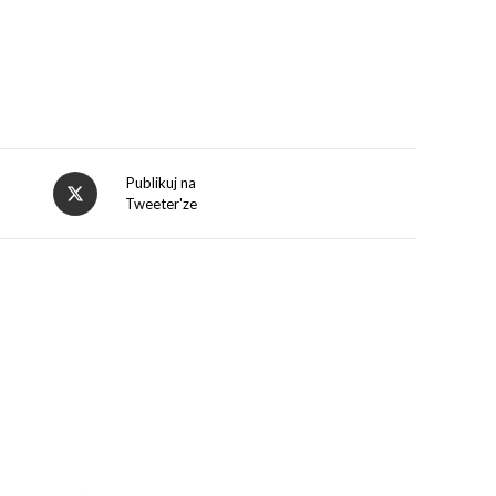
Opens
Publikuj na
Tweeter'ze
in
a
new
window