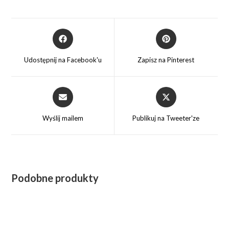
Opens
Opens
in
in
a
a
Udostępnij na Facebook'u
Zapisz na Pinterest
new
new
window
window
Opens
Opens
in
in
a
a
Wyślij mailem
Publikuj na Tweeter'ze
new
new
window
window
Podobne produkty