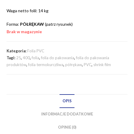
Waga netto folii: 14 kg
Forma:
PÓŁRĘKAW
(patrz rysunek)
Brak w magazynie
Kategoria:
Folia PVC
Tagi:
25
,
400
,
folia
,
folia do pakowania
,
folia do pakowania
produktów
,
folia termokurczliwa
,
półrękaw
,
PVC
,
shrink film
OPIS
INFORMACJE DODATKOWE
OPINIE (0)