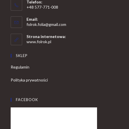
Telefon:
+48 577-771-008
Opens
Email:
in
Opens
folrok.folia@gmail.com
your
in
your
application
Strona internetowa:
application
www.folrok.pl
SKLEP
Regulamin
Polityka prywatności
FACEBOOK