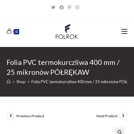
Skip
to
content
0
Folia PVC termokurczliwa 400 mm /
25 mikronów PÓŁRĘKAW
>
Shop
>
Folia PVC termokurczliwa 400 mm / 25 mikronów PÓŁR
Previous Product
Next Product