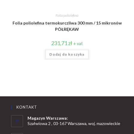
Folia poliolefina
Folia poliolefina termokurczliwa 300 mm / 15 mikronów
PÓŁRĘKAW
231,71
zł
+ vat
Dodaj do koszyka
KONTAKT
Magazyn Warszawa:
Szałwiowa 2 , 03-167 Warszawa, woj. mazowieckie