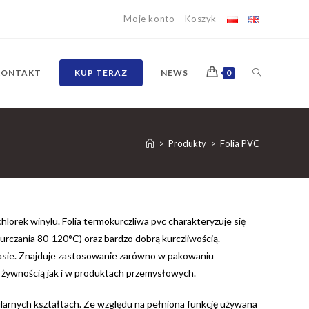
Moje konto
Koszyk
TOGGLE
KONTAKT
KUP TERAZ
NEWS
0
WEBSITE
>
Produkty
>
Folia PVC
SEARCH
chlorek winylu. Folia termokurczliwa pvc charakteryzuje się
rczania 80-120°C) oraz bardzo dobrą kurczliwością.
asie. Znajduje zastosowanie zarówno w pakowaniu
 żywnością jak i w produktach przemysłowych.
larnych kształtach. Ze względu na pełniona funkcję używana