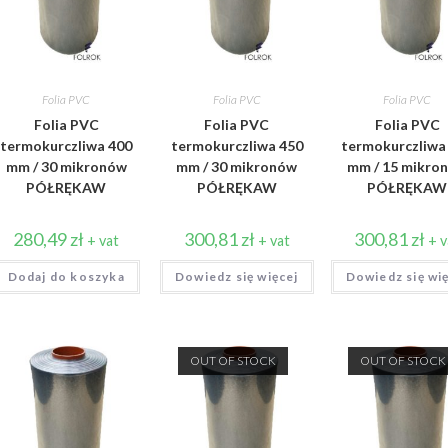
Folia PVC
Folia PVC
Folia PVC
Folia PVC
Folia PVC
Folia PVC
termokurczliwa 400
termokurczliwa 450
termokurczliwa
mm / 30 mikronów
mm / 30 mikronów
mm / 15 mikro
PÓŁRĘKAW
PÓŁRĘKAW
PÓŁRĘKAW
280,49
zł
300,81
zł
300,81
zł
+ vat
+ vat
+ v
Dodaj do koszyka
Dowiedz się więcej
Dowiedz się wi
OUT OF STOCK
OUT OF STOCK