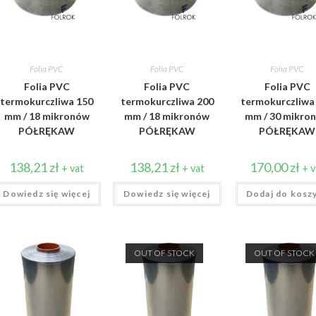
Folia PVC
Folia PVC
Folia PVC
Folia PVC
Folia PVC
Folia PVC
termokurczliwa 150
termokurczliwa 200
termokurczliwa
mm / 18 mikronów
mm / 18 mikronów
mm / 30 mikro
PÓŁRĘKAW
PÓŁRĘKAW
PÓŁRĘKAW
138,21
zł
138,21
zł
170,00
zł
+ vat
+ vat
+ v
Dowiedz się więcej
Dowiedz się więcej
Dodaj do kosz
OUT OF STOCK
OUT OF STOCK