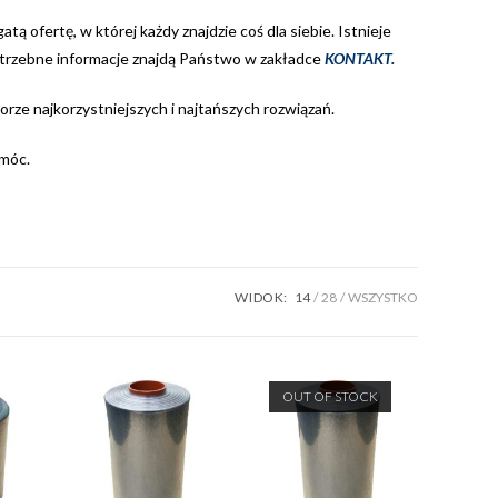
ą ofertę, w której każdy znajdzie coś dla siebie. Istnieje
otrzebne informacje znajdą Państwo w zakładce
KONTAKT
.
ze najkorzystniejszych i najtańszych rozwiązań.
móc.
WIDOK:
14
28
WSZYSTKO
OUT OF STOCK