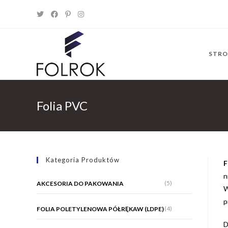
Skip
to
content
STR
Folia PVC
Kategoria Produktów
F
n
(5)
AKCESORIA DO PAKOWANIA
W
p
(4)
FOLIA POLETYLENOWA PÓŁRĘKAW (LDPE)
D