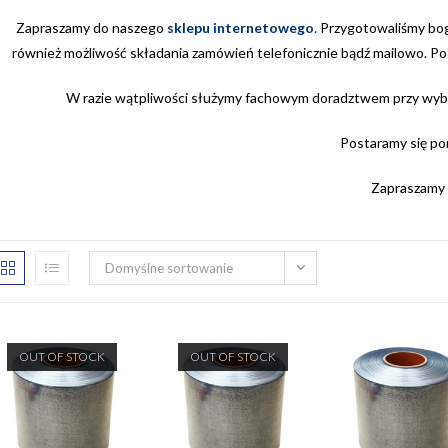
Zapraszamy do naszego
sklepu internetowego
.
Przygotowaliśmy bogat
również możliwość składania zamówień telefonicznie bądź mailowo. P
W razie wątpliwości służymy fachowym doradztwem przy wybor
Postaramy się po
Zapraszamy
Domyślne sortowanie
OUT OF STOCK
OUT OF STOCK