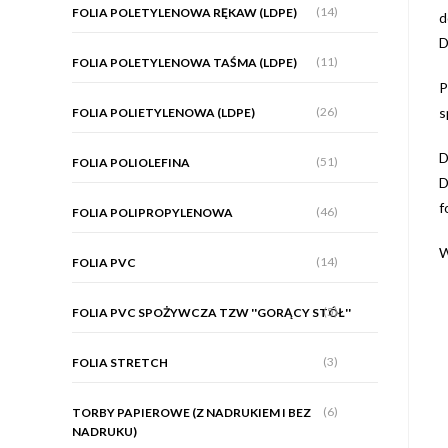
(14)
FOLIA POLETYLENOWA RĘKAW (LDPE)
d
D
(11)
FOLIA POLETYLENOWA TAŚMA (LDPE)
P
(26)
s
FOLIA POLIETYLENOWA (LDPE)
D
(51)
FOLIA POLIOLEFINA
D
fo
(46)
FOLIA POLIPROPYLENOWA
W
(14)
FOLIA PVC
(5)
FOLIA PVC SPOŻYWCZA TZW ''GORĄCY STÓŁ''
(3)
FOLIA STRETCH
(6)
TORBY PAPIEROWE (Z NADRUKIEM I BEZ
NADRUKU)