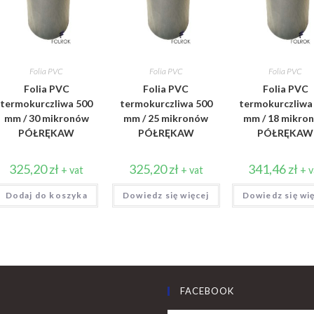
Folia PVC
Folia PVC
Folia PVC
Folia PVC
Folia PVC
Folia PVC
termokurczliwa 500
termokurczliwa 500
termokurczliwa
mm / 30 mikronów
mm / 25 mikronów
mm / 18 mikro
PÓŁRĘKAW
PÓŁRĘKAW
PÓŁRĘKAW
325,20
zł
325,20
zł
341,46
zł
+ vat
+ vat
+ v
Dodaj do koszyka
Dowiedz się więcej
Dowiedz się wi
FACEBOOK