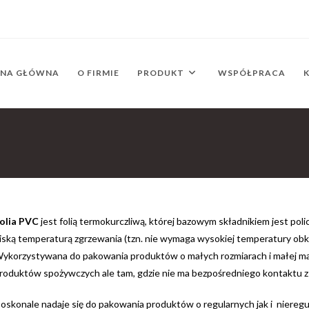
ONA GŁÓWNA
O FIRMIE
PRODUKT
WSPÓŁPRACA
olia PVC
jest folią termokurczliwą, której bazowym składnikiem jest poli
iską temperaturą zgrzewania (tzn. nie wymaga wysokiej temperatury obku
ykorzystywana do pakowania produktów o małych rozmiarach i małej m
roduktów spożywczych ale tam, gdzie nie ma bezpośredniego kontaktu z
oskonale nadaje się do pakowania produktów o regularnych jak i nieregu