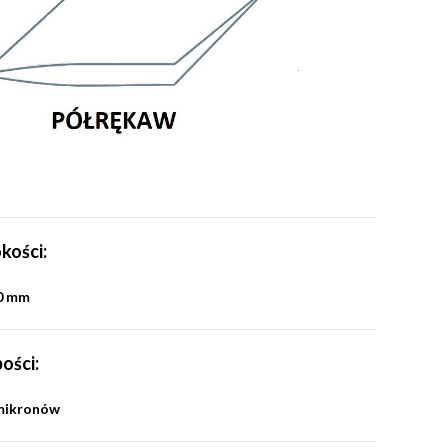
kości:
0 mm
ości:
 mikronów