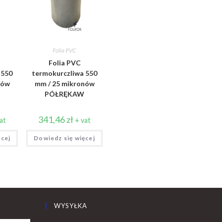
Folia PVC
Folia PVC
 550
termokurczliwa 550
nów
mm / 25 mikronów
PÓŁRĘKAW
341,46
zł
at
+ vat
ęcej
Dowiedz się więcej
WYSYŁKA