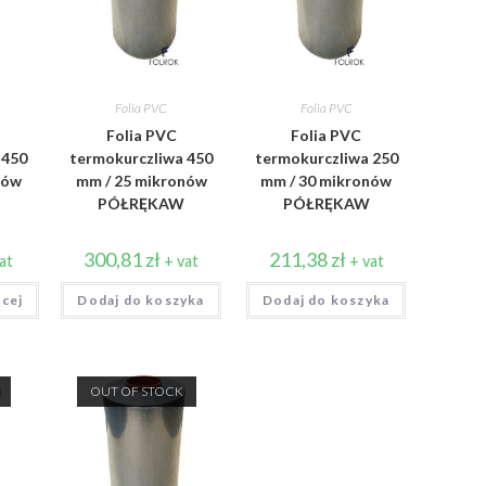
Folia PVC
Folia PVC
Folia PVC
Folia PVC
 450
termokurczliwa 450
termokurczliwa 250
nów
mm / 25 mikronów
mm / 30 mikronów
PÓŁRĘKAW
PÓŁRĘKAW
300,81
zł
211,38
zł
at
+ vat
+ vat
ęcej
Dodaj do koszyka
Dodaj do koszyka
OUT OF STOCK