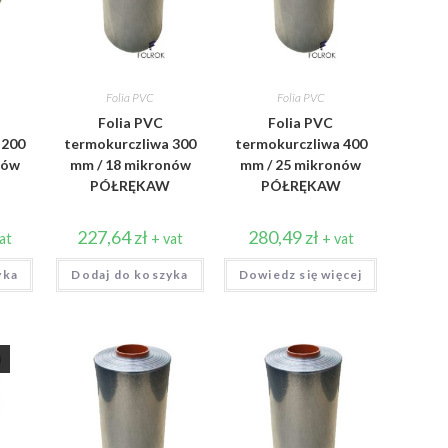
Folia PVC
Folia PVC
Folia PVC
Folia PVC
 200
termokurczliwa 300
termokurczliwa 400
nów
mm / 18 mikronów
mm / 25 mikronów
PÓŁRĘKAW
PÓŁRĘKAW
227,64
zł
280,49
zł
at
+ vat
+ vat
yka
Dodaj do koszyka
Dowiedz się więcej