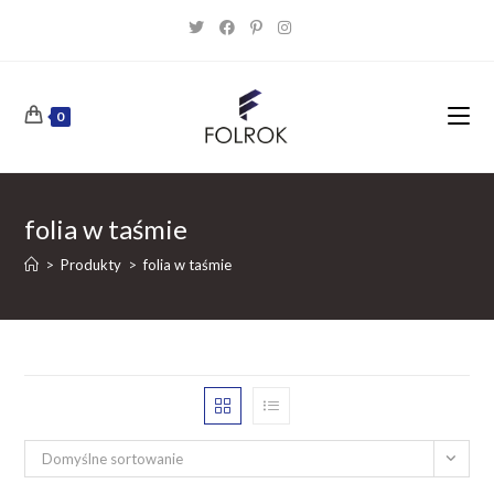
Skip
to
content
0
folia w taśmie
>
Produkty
>
folia w taśmie
Domyślne sortowanie