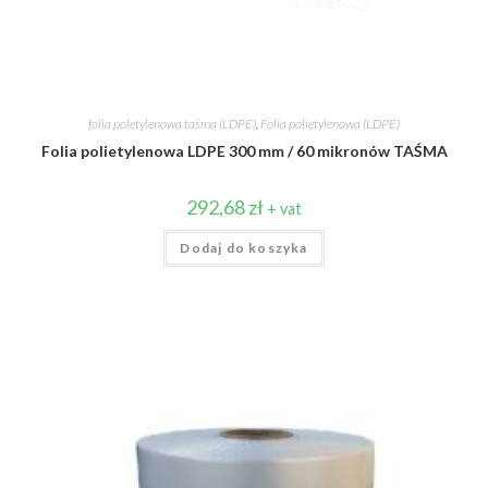
folia poletylenowa taśma (LDPE)
,
Folia polietylenowa (LDPE)
Folia polietylenowa LDPE 300 mm / 60 mikronów TAŚMA
292,68
zł
+ vat
Dodaj do koszyka