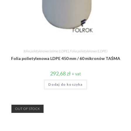
folia poletylenowa taśma (LDPE)
,
Folia polietylenowa (LDPE)
Folia polietylenowa LDPE 450 mm / 60 mikronów TAŚMA
292,68
zł
+ vat
Dodaj do koszyka
OUT OF STOCK