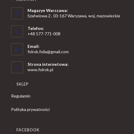
Magazyn Warszawa:
Szałwiowa 2 , 03-167 Warszawa, woj. mazowieckie
Telefon:
+48 577-771-008
Opens
Email:
in
Opens
folrok.folia@gmail.com
your
in
your
application
Strona internetowa:
application
www.folrok.pl
SKLEP
Regulamin
Polityka prywatności
FACEBOOK