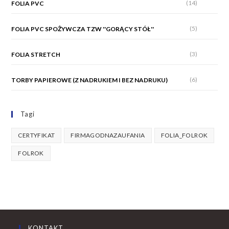
(14)
FOLIA PVC
(5)
FOLIA PVC SPOŻYWCZA TZW ''GORĄCY STÓŁ''
(3)
FOLIA STRETCH
(6)
TORBY PAPIEROWE (Z NADRUKIEM I BEZ NADRUKU)
Tagi
CERTYFIKAT
FIRMAGODNAZAUFANIA
FOLIA_FOLROK
FOLROK
KONTAKT