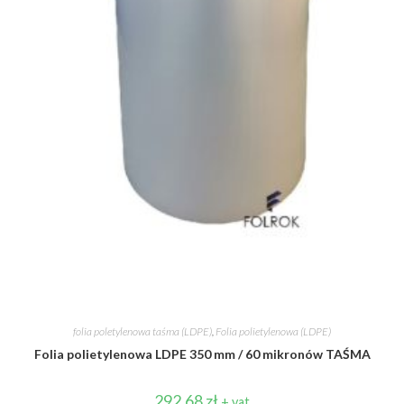
folia poletylenowa taśma (LDPE)
,
Folia polietylenowa (LDPE)
Folia polietylenowa LDPE 350 mm / 60 mikronów TAŚMA
292,68
zł
+ vat