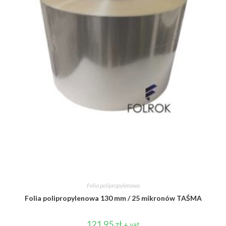
Folia polipropylenowa
Folia polipropylenowa 130 mm / 25 mikronów TAŚMA
121,95
zł
+ vat