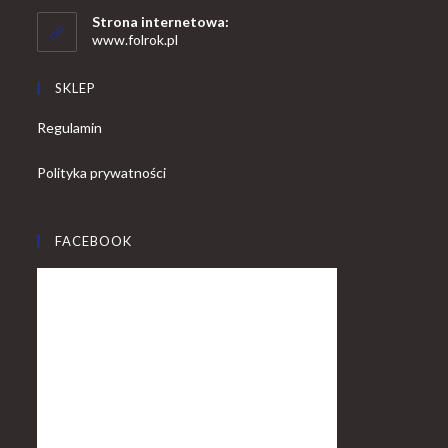
your
application
Strona internetowa:
application
www.folrok.pl
SKLEP
Regulamin
Polityka prywatności
FACEBOOK