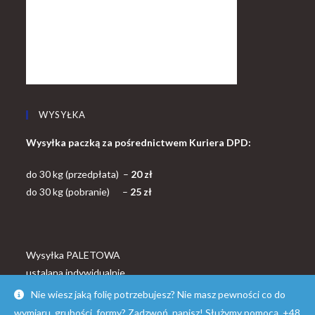
WYSYŁKA
Wysyłka paczką za pośrednictwem Kuriera DPD:
do 30 kg (przedpłata) –
20 zł
do 30 kg (pobranie) –
25 zł
Wysyłka PALETOWA
ustalana indywidualnie
Nie wiesz jaką folię potrzebujesz? Nie masz pewności co do
wymiaru, grubości, formy? Zadzwoń, napisz! Służymy pomocą. +48