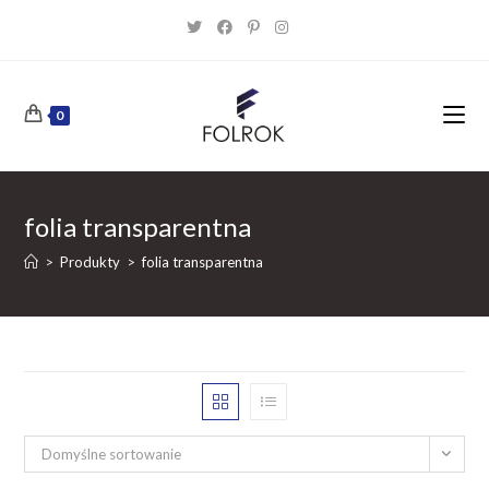
Skip
to
content
0
folia transparentna
>
Produkty
>
folia transparentna
Domyślne sortowanie