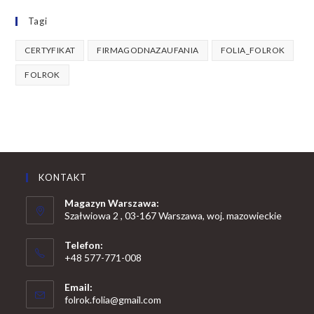
Tagi
CERTYFIKAT
FIRMAGODNAZAUFANIA
FOLIA_FOLROK
FOLROK
KONTAKT
Magazyn Warszawa:
Szałwiowa 2 , 03-167 Warszawa, woj. mazowieckie
Telefon:
+48 577-771-008
Opens
Email:
in
Opens
folrok.folia@gmail.com
your
in