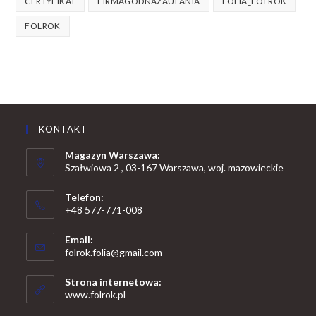
CERTYFIKAT
FIRMAGODNAZAUFANIA
FOLIA_FOLROK
FOLROK
KONTAKT
Magazyn Warszawa:
Szałwiowa 2 , 03-167 Warszawa, woj. mazowieckie
Telefon:
+48 577-771-008
Opens
Email:
in
Opens
folrok.folia@gmail.com
your
in
your
application
Strona internetowa:
application
www.folrok.pl