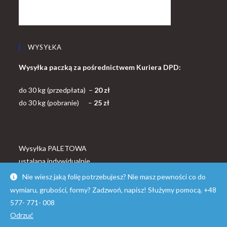
WYSYŁKA
Wysyłka paczką za pośrednictwem Kuriera DPD:
do 30 kg (przedpłata) –
20 zł
do 30 kg (pobranie) –
25 zł
Wysyłka PALETOWA
ustalana indywidualnie
Nie wiesz jaką folię potrzebujesz? Nie masz pewności co do
wymiaru, grubości, formy? Zadzwoń, napisz! Służymy pomocą. +48
577- 771- 008
Odrzuć
© Copyright - OceanWP Theme by FOLROK