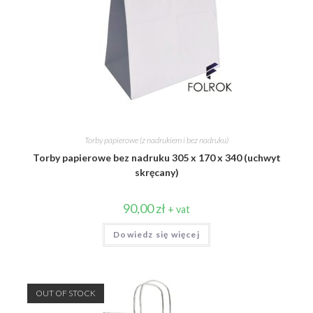
Torby papierowe (z nadrukiem i bez nadruku)
Torby papierowe bez nadruku 305 x 170 x 340 (uchwyt
skręcany)
90,00
zł
+ vat
Dowiedz się więcej
OUT OF STOCK